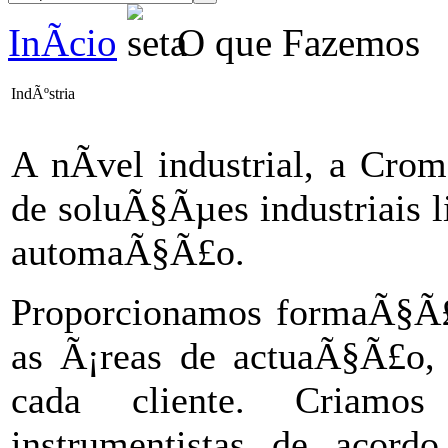
InÃ­cio
O que Fazemos
IndÃºstria
A nÃ­vel industrial, a Cro
de soluÃ§Ãµes industriais
automaÃ§Ã£o.
Proporcionamos formaÃ§Ã£o
as Ã¡reas de actuaÃ§Ã£o, 
cada cliente. Criamos
instrumentistas de acor