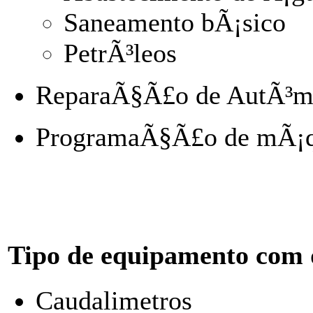
Saneamento bÃ¡sico
PetrÃ³leos
ReparaÃ§Ã£o de AutÃ³mat
ProgramaÃ§Ã£o de mÃ¡qui
Tipo de equipamento com 
Caudalimetros