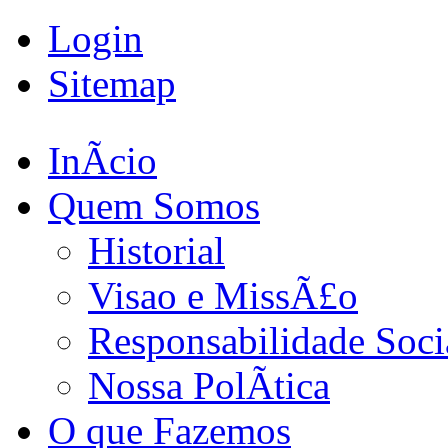
Login
Sitemap
InÃ­cio
Quem Somos
Historial
Visao e MissÃ£o
Responsabilidade Soci
Nossa PolÃ­tica
O que Fazemos