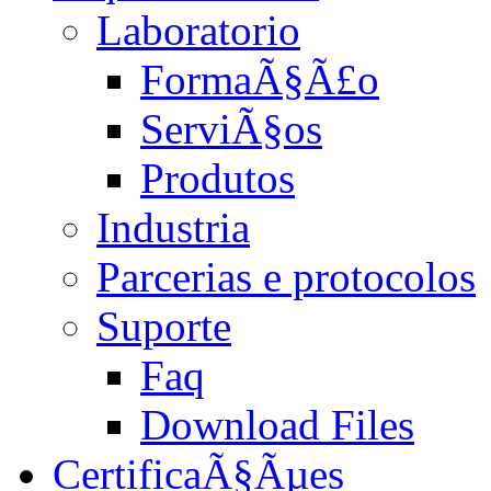
Laboratorio
FormaÃ§Ã£o
ServiÃ§os
Produtos
Industria
Parcerias e protocolos
Suporte
Faq
Download Files
CertificaÃ§Ãµes