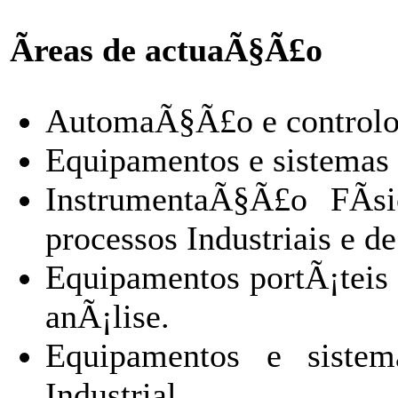
Ãreas de actuaÃ§Ã£o
AutomaÃ§Ã£o e control
Equipamentos e sistemas 
InstrumentaÃ§Ã£o FÃ­si
processos Industriais e d
Equipamentos portÃ¡teis 
anÃ¡lise.
Equipamentos e sistem
Industrial.