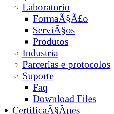
Laboratorio
FormaÃ§Ã£o
ServiÃ§os
Produtos
Industria
Parcerias e protocolos
Suporte
Faq
Download Files
CertificaÃ§Ãµes