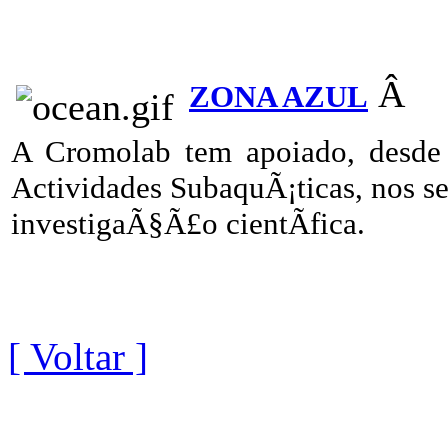
Â
ZONA AZUL
A Cromolab tem apoiado, desde
Actividades SubaquÃ¡ticas, nos s
investigaÃ§Ã£o cientÃ­fica.
[ Voltar ]