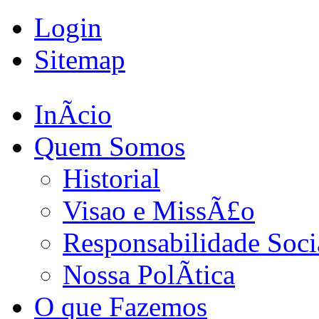
Login
Sitemap
InÃ­cio
Quem Somos
Historial
Visao e MissÃ£o
Responsabilidade Soci
Nossa PolÃ­tica
O que Fazemos