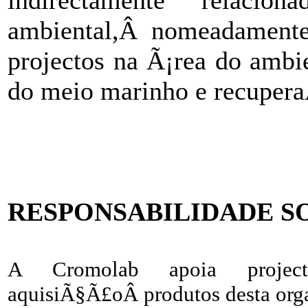
indirectamente relaci
ambiental,Â nomeadamen
projectos na Ã¡rea do ambi
do meio marinho e recuper
RESPONSABILIDADE S
A Cromolab apoia proj
aquisiÃ§Ã£oÂ produtos desta or