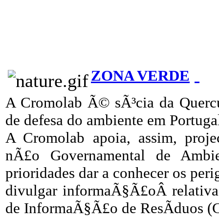
ZONA VERDE
A Cromolab Ã© sÃ³cia da Quercu
de defesa do ambiente em Portuga
A Cromolab apoia, assim, pro
nÃ£o Governamental de Ambi
prioridades dar a conhecer os peri
divulgar informaÃ§Ã£oÂ relativa
de InformaÃ§Ã£o de ResÃ­duos (C