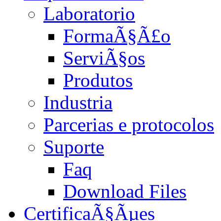
Laboratorio
FormaÃ§Ã£o
ServiÃ§os
Produtos
Industria
Parcerias e protocolos
Suporte
Faq
Download Files
CertificaÃ§Ãµes