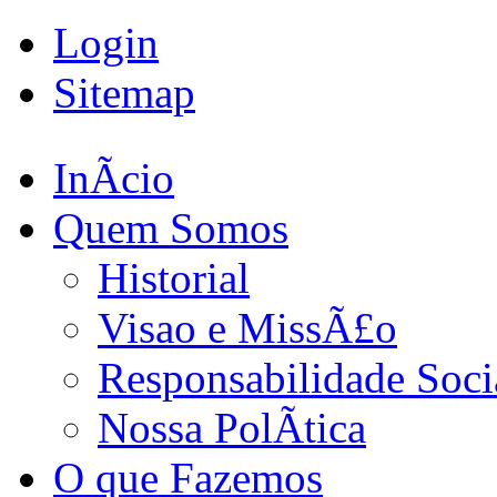
Login
Sitemap
InÃ­cio
Quem Somos
Historial
Visao e MissÃ£o
Responsabilidade Soci
Nossa PolÃ­tica
O que Fazemos