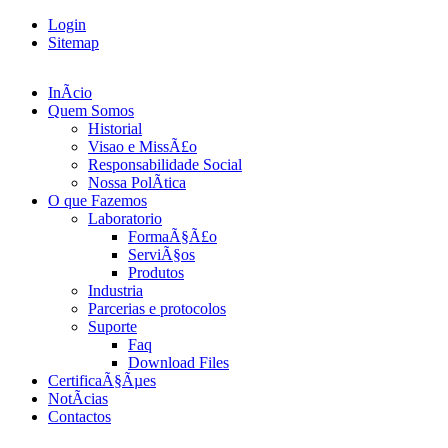
Login
Sitemap
InÃ­cio
Quem Somos
Historial
Visao e MissÃ£o
Responsabilidade Social
Nossa PolÃ­tica
O que Fazemos
Laboratorio
FormaÃ§Ã£o
ServiÃ§os
Produtos
Industria
Parcerias e protocolos
Suporte
Faq
Download Files
CertificaÃ§Ãµes
NotÃ­cias
Contactos