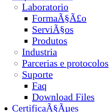
Laboratorio
FormaÃ§Ã£o
ServiÃ§os
Produtos
Industria
Parcerias e protocolos
Suporte
Faq
Download Files
CertificaÃ§Ãµes