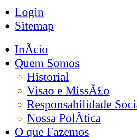
Login
Sitemap
InÃ­cio
Quem Somos
Historial
Visao e MissÃ£o
Responsabilidade Soci
Nossa PolÃ­tica
O que Fazemos