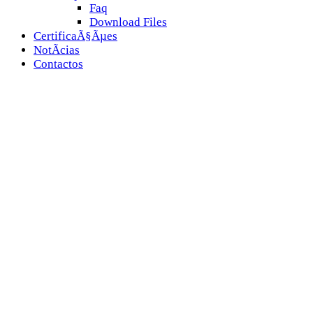
Faq
Download Files
CertificaÃ§Ãµes
NotÃ­cias
Contactos