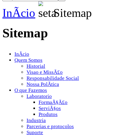
InÃ­cio
Sitemap
Sitemap
InÃ­cio
Quem Somos
Historial
Visao e MissÃ£o
Responsabilidade Social
Nossa PolÃ­tica
O que Fazemos
Laboratorio
FormaÃ§Ã£o
ServiÃ§os
Produtos
Industria
Parcerias e protocolos
Suporte